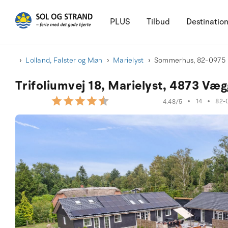
PLUS
Tilbud
Destinatio
Lolland, Falster og Møn
Marielyst
Sommerhus, 82-0975
Trifoliumvej 18, Marielyst, 4873 Væg
•
14
•
82-
4.48/5