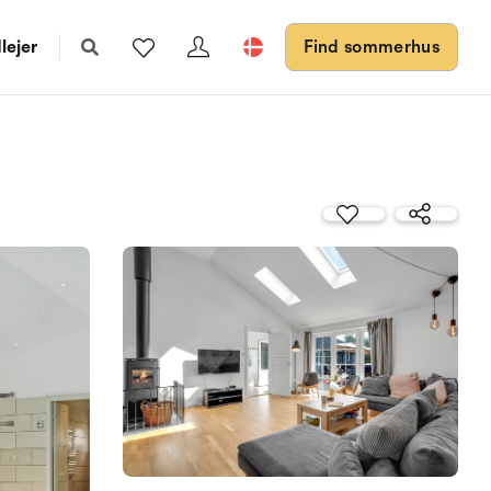
lejer
Find sommerhus