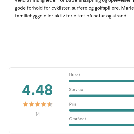
væld af muligheder for både afslapning og oplevelser. 
gode forhold for cyklister, surfere og golfspillere. Mari
familiehygge eller aktiv ferie tæt på natur og strand.
Huset
4.48
Service
Pris
14
Området