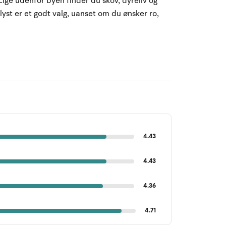
Lige udenfor byen finder du skov, dyreliv og
elyst er et godt valg, uanset om du ønsker ro,
4.43
4.43
4.36
4.71