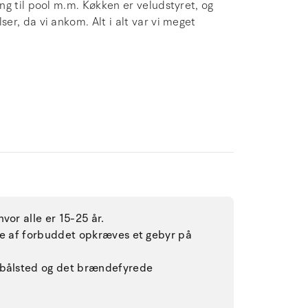
g til pool m.m. Køkken er veludstyret, og
r, da vi ankom. Alt i alt var vi meget
vor alle er 15-25 år.
lse af forbuddet opkræves et gebyr på
 bålsted og det brændefyrede