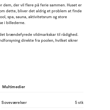
August 2026
r dem, der vil flere på ferie sammen. Huset er
om dette, bliver det aldrig et problem at finde
ma
ti
on
to
fr
lø
sø
ol, spa, sauna, aktivitetsrum og store
27
28
29
30
31
1
2
31
e i billederne.
3
4
5
6
7
8
32
9
det brændefyrede vildmarkskar til rådighed.
orsyning direkte fra poolen, hvilket sikrer
10
11
12
13
14
15
16
33
17
18
19
20
21
22
23
34
24
25
26
27
28
29
30
35
31
1
2
3
4
5
6
36
Multimedier
Soveværelser
5 stk