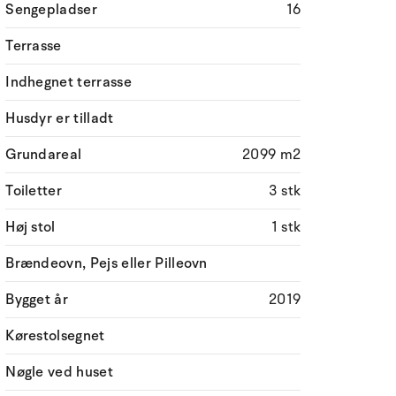
Sengepladser
16
Terrasse
Indhegnet terrasse
Husdyr er tilladt
Grundareal
2099 m2
Toiletter
3 stk
Høj stol
1 stk
Brændeovn, Pejs eller Pilleovn
Bygget år
2019
Kørestolsegnet
Nøgle ved huset