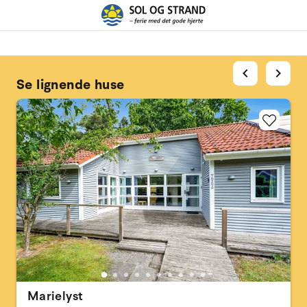
chevron_left
chevron_right
Se lignende huse
Marielyst