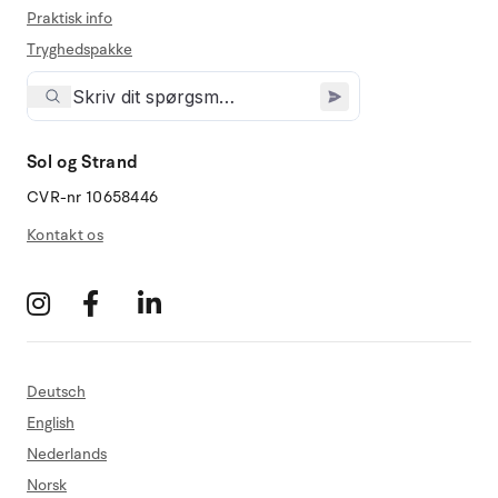
Praktisk info
Tryghedspakke
Sol og Strand
CVR-nr 10658446
Kontakt os
Deutsch
English
Nederlands
Norsk