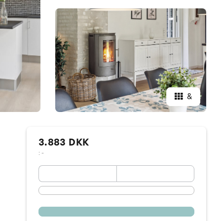
&
3.883 DKK
: -