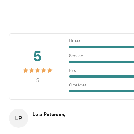
Huset
5
Service
Pris
5
Området
Lola Petersen,
LP