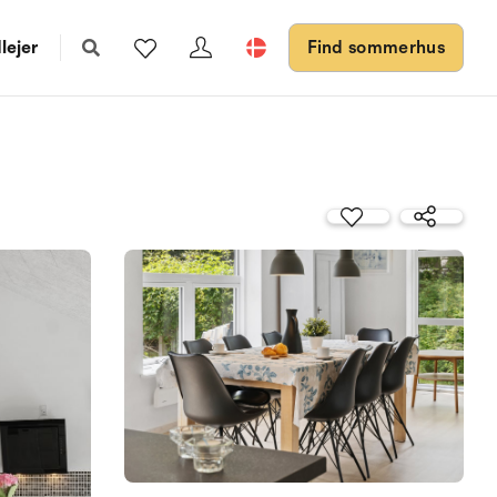
lejer
Find sommerhus