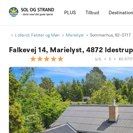
PLUS
Tilbud
Destinatio
Lolland, Falster og Møn
Marielyst
Sommerhus, 82-0717
Falkevej 14, Marielyst, 4872 Idestru
•
5
•
82-0717
5/5