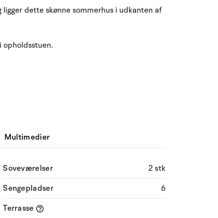
August 2026
eg ligger dette skønne sommerhus i udkanten af
ma
ti
on
to
fr
lø
sø
27
28
29
30
31
1
2
31
i opholdsstuen.
3
4
5
6
7
9
32
8
10
11
12
13
14
15
16
33
17
18
19
20
21
22
23
34
Multimedier
24
25
26
27
28
29
30
35
31
1
2
3
4
5
6
36
Soveværelser
2 stk
Sengepladser
6
Terrasse