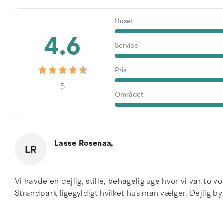
Huset
4.6
Service
Pris
5
Området
Lasse Rosenaa,
LR
Vi havde en dejlig, stille, behagelig uge hvor vi var to 
Strandpark ligegyldigt hvilket hus man vælger. Dejlig b