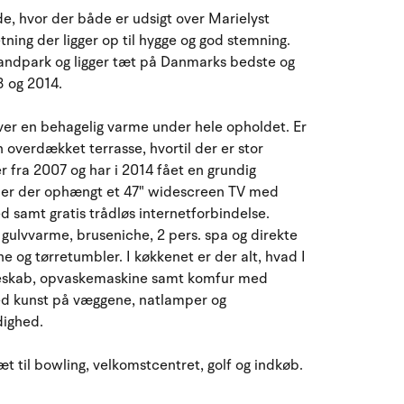
August 2026
åde, hvor der både er udsigt over Marielyst
tning der ligger op til hygge og god stemning.
ma
ti
on
to
fr
lø
sø
trandpark og ligger tæt på Danmarks bedste og
27
28
29
30
31
1
2
31
3 og 2014.
3
4
5
6
7
9
32
8
giver en behagelig varme under hele opholdet. Er
overdækket terrasse, hvortil der er stor
er fra 2007 og har i 2014 fået en grundig
10
11
12
13
14
15
16
33
, er der ophængt et 47" widescreen TV med
d samt gratis trådløs internetforbindelse.
17
18
19
20
21
22
23
34
gulvvarme, bruseniche, 2 pers. spa og direkte
e og tørretumbler. I køkkenet er der alt, hvad I
24
25
26
27
28
29
30
35
yseskab, opvaskemaskine samt komfur med
med kunst på væggene, natlamper og
31
1
2
3
4
5
6
36
dighed.
t til bowling, velkomstcentret, golf og indkøb.