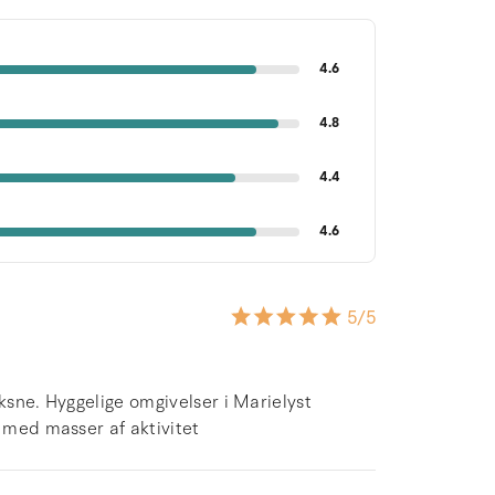
4.6
4.8
4.4
4.6
5
/5
voksne. Hyggelige omgivelser i Marielyst
y med masser af aktivitet