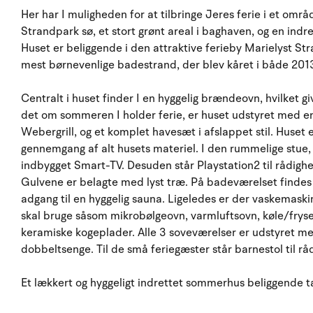
Her har I muligheden for at tilbringe Jeres ferie i et omr
Strandpark sø, et stort grønt areal i baghaven, og en indre
Huset er beliggende i den attraktive ferieby Marielyst S
mest børnevenlige badestrand, der blev kåret i både 201
Centralt i huset finder I en hyggelig brændeovn, hvilket 
det om sommeren I holder ferie, er huset udstyret med en 
Webergrill, og et komplet havesæt i afslappet stil. Huset 
gennemgang af alt husets materiel. I den rummelige stue
indbygget Smart-TV. Desuden står Playstation2 til rådighe
Gulvene er belagte med lyst træ. På badeværelset findes 
adgang til en hyggelig sauna. Ligeledes er der vaskemaskin
skal bruge såsom mikrobølgeovn, varmluftsovn, køle/fr
keramiske kogeplader. Alle 3 soveværelser er udstyret 
dobbeltsenge. Til de små feriegæster står barnestol til rå
Et lækkert og hyggeligt indrettet sommerhus beliggende tæ