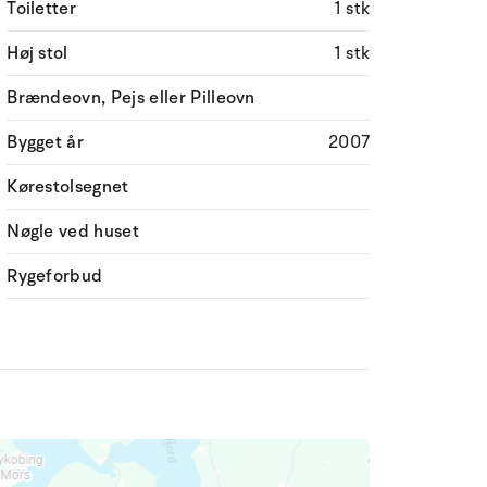
Toiletter
1 stk
Høj stol
1 stk
Brændeovn, Pejs eller Pilleovn
Bygget år
2007
Kørestolsegnet
Nøgle ved huset
Rygeforbud