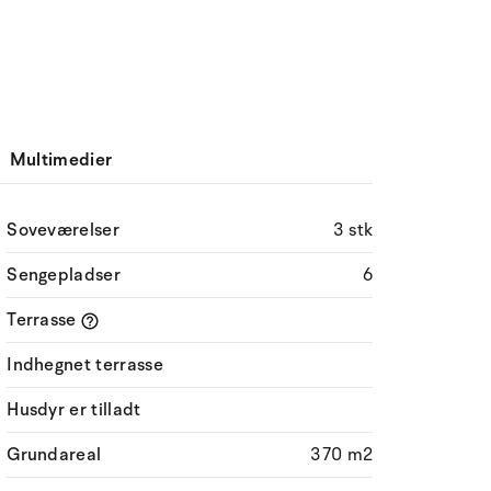
Multimedier
Soveværelser
3 stk
Sengepladser
6
Terrasse
Indhegnet terrasse
Husdyr er tilladt
Grundareal
370 m2