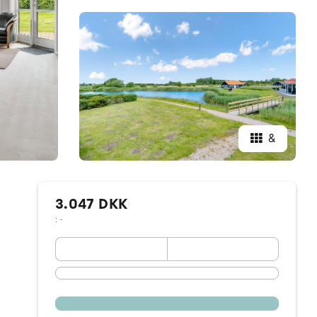
&
3.047 DKK
: -