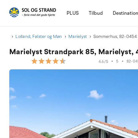
PLUS
Tilbud
Destinatio
Lolland, Falster og Møn
Marielyst
Sommerhus, 82-0454
Marielyst Strandpark 85, Marielyst,
•
5
•
82-04
4.6/5