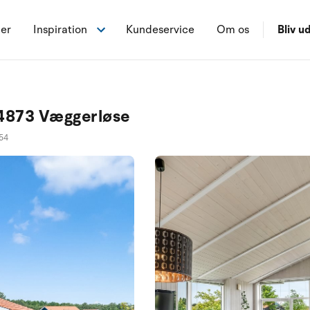
ner
Inspiration
Kundeservice
Om os
Bliv ud
 4873 Væggerløse
54