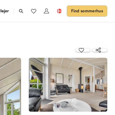
lejer
Find sommerhus