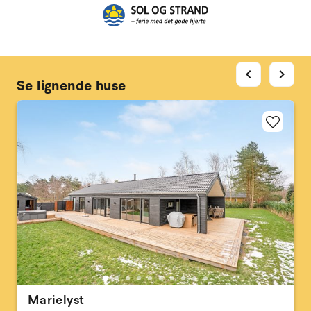
chevron_left
chevron_right
Se lignende huse
Marielyst