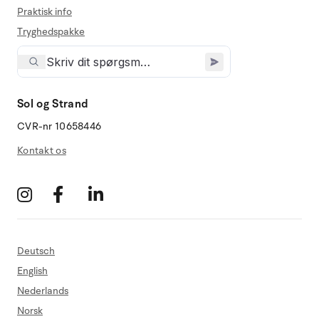
Praktisk info
Tryghedspakke
Sol og Strand
CVR-nr 10658446
Kontakt os
Deutsch
English
Nederlands
Norsk