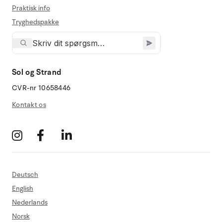
Praktisk info
Tryghedspakke
Sol og Strand
CVR-nr 10658446
Kontakt os
Deutsch
English
Nederlands
Norsk