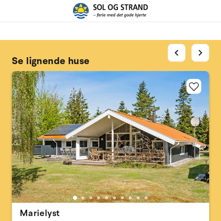
chevron_left
chevron_right
Se lignende huse
Marielyst