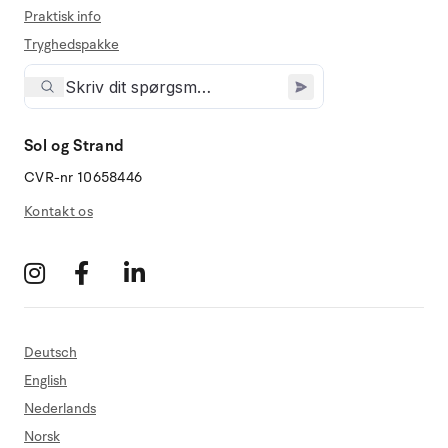
Praktisk info
Tryghedspakke
Sol og Strand
CVR-nr 10658446
Kontakt os
Deutsch
English
Nederlands
Norsk