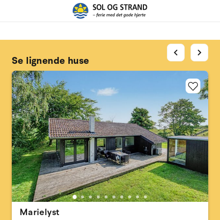
chevron_left
chevron_right
Se lignende huse
Marielyst