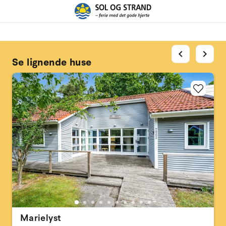
chevron_left
chevron_right
Se lignende huse
Marielyst