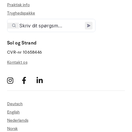
Praktisk info
Tryghedspakke
Sol og Strand
CVR-nr 10658446
Kontakt os
Deutsch
English
Nederlands
Norsk