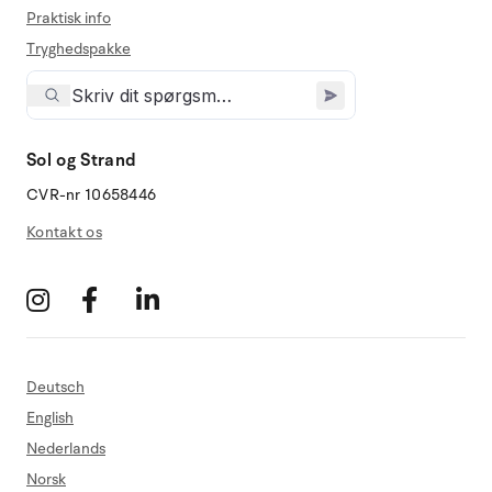
Praktisk info
Tryghedspakke
Sol og Strand
CVR-nr 10658446
Kontakt os
Deutsch
English
Nederlands
Norsk