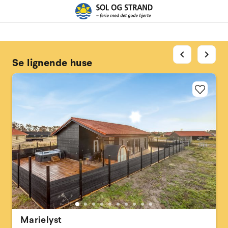
chevron_left
chevron_right
Se lignende huse
Marielyst