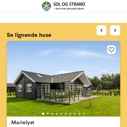
chevron_left
chevron_right
Se lignende huse
Marielyst