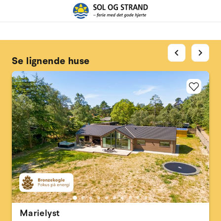
chevron_left
chevron_right
Se lignende huse
Marielyst