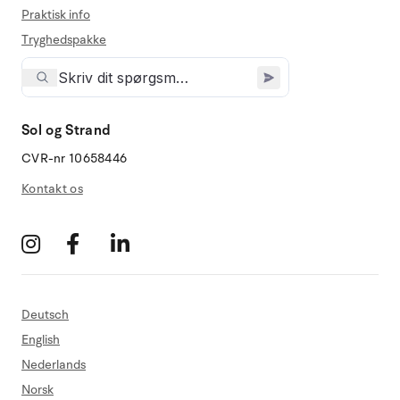
Praktisk info
Tryghedspakke
Sol og Strand
CVR-nr 10658446
Kontakt os
Deutsch
English
Nederlands
Norsk