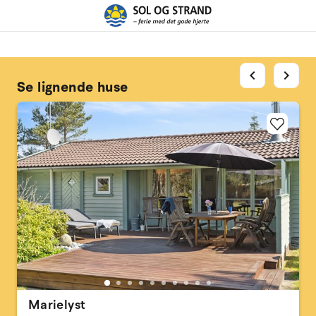
chevron_left
chevron_right
Se lignende huse
Marielyst