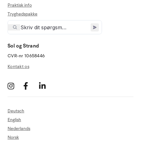
Praktisk info
Tryghedspakke
Sol og Strand
CVR-nr 10658446
Kontakt os
Deutsch
English
Nederlands
Norsk