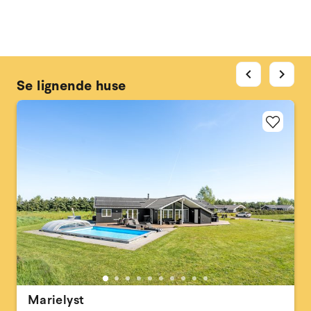
chevron_left
chevron_right
Se lignende huse
Marielyst