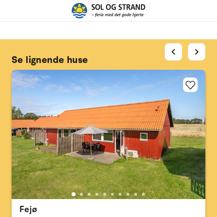
chevron_left
chevron_right
Se lignende huse
Fejø