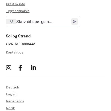
Praktisk info
Tryghedspakke
Sol og Strand
CVR-nr 10658446
Kontakt os
Deutsch
English
Nederlands
Norsk