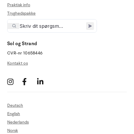
Praktisk info
Tryghedspakke
Sol og Strand
CVR-nr 10658446
Kontakt os
Deutsch
English
Nederlands
Norsk