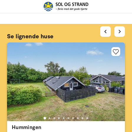
chevron_left
chevron_right
Se lignende huse
Hummingen