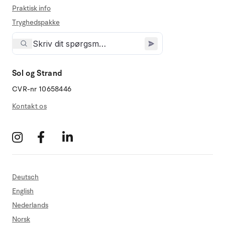
Praktisk info
Tryghedspakke
Sol og Strand
CVR-nr 10658446
Kontakt os
Deutsch
English
Nederlands
Norsk