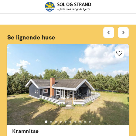
chevron_left
chevron_right
Se lignende huse
Kramnitse