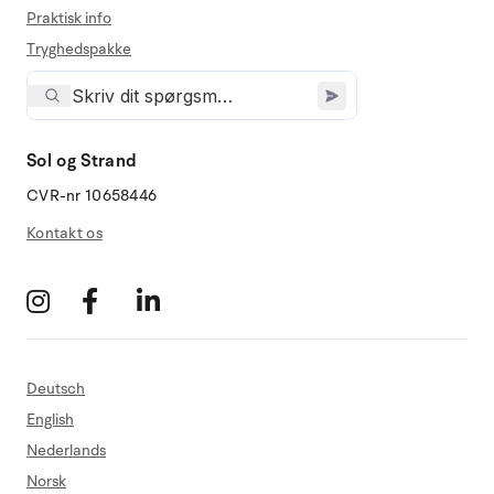
Praktisk info
Tryghedspakke
Sol og Strand
CVR-nr 10658446
Kontakt os
Deutsch
English
Nederlands
Norsk