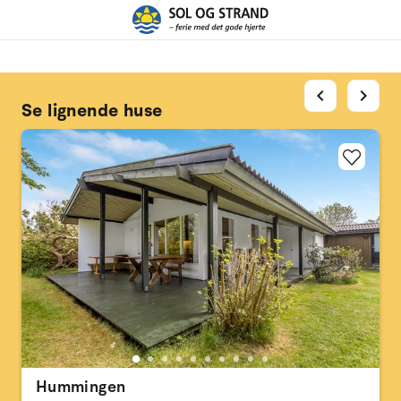
chevron_left
chevron_right
Se lignende huse
Hummingen