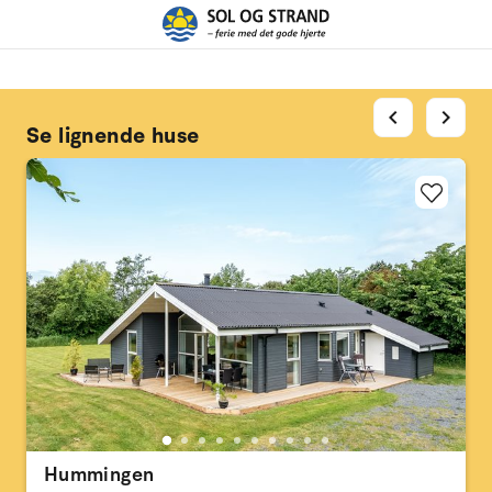
chevron_left
chevron_right
Se lignende huse
Hummingen