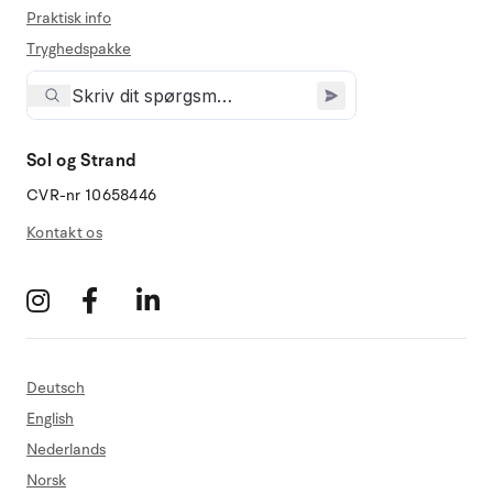
Praktisk info
Tryghedspakke
Sol og Strand
CVR-nr 10658446
Kontakt os
Deutsch
English
Nederlands
Norsk