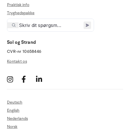
Praktisk info
Tryghedspakke
Sol og Strand
CVR-nr 10658446
Kontakt os
Deutsch
English
Nederlands
Norsk