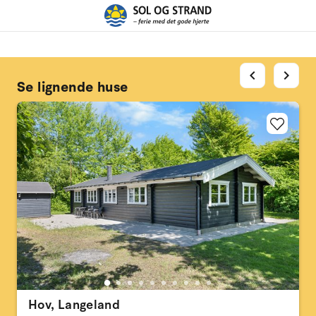
chevron_left
chevron_right
Se lignende huse
Hov, Langeland