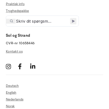
Praktisk info
Tryghedspakke
Sol og Strand
CVR-nr 10658446
Kontakt os
Deutsch
English
Nederlands
Norsk