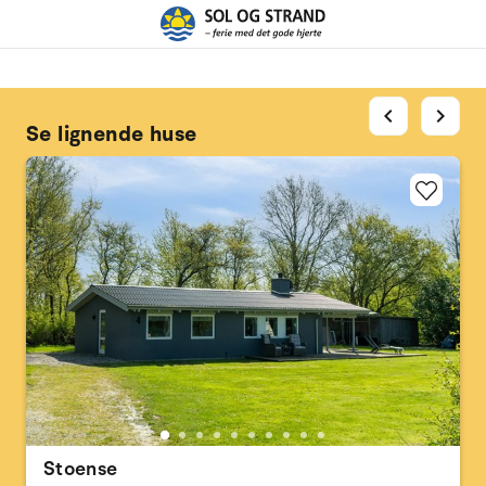
chevron_left
chevron_right
Se lignende huse
Stoense