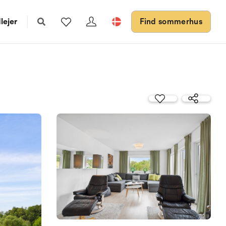
lejer
Find sommerhus