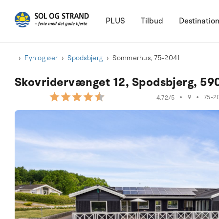
PLUS
Tilbud
Destinatio
Fyn og øer
Spodsbjerg
Sommerhus, 75-2041
Skovridervænget 12, Spodsbjerg, 5
•
9
•
75-2
4.72/5