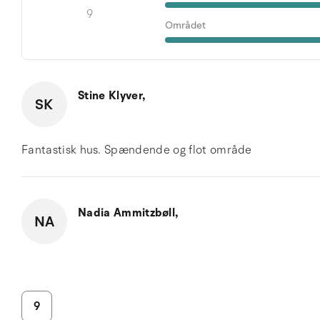
9
Området
Stine Klyver,
SK
Fantastisk hus. Spændende og flot område
Nadia Ammitzbøll,
NA
9