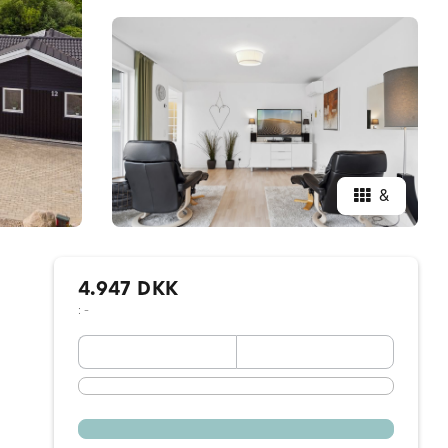
&
4.947 DKK
: -