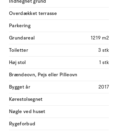
Indhegnet grund
Overdækket terrasse
Parkering
Grundareal
1219 m2
Toiletter
3 stk
Høj stol
1 stk
Brændeovn, Pejs eller Pilleovn
Bygget år
2017
Kørestolsegnet
Nøgle ved huset
Rygeforbud