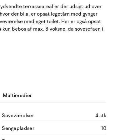
August 2026
 sydvendte terrasseareal er der udsigt ud over
 hvor der bl.a. er opsat legetårn med gynger
ma
ti
on
to
fr
lø
sø
veværelse med eget toilet. Her er også opsat
27
28
29
30
31
1
2
31
å kun bebos af max. 8 voksne, da sovesofaen i
3
4
5
6
7
9
32
8
10
11
12
13
14
15
16
33
17
18
19
20
21
22
23
34
24
25
26
27
28
29
30
35
Multimedier
31
1
2
3
4
5
6
36
Soveværelser
4 stk
Sengepladser
10