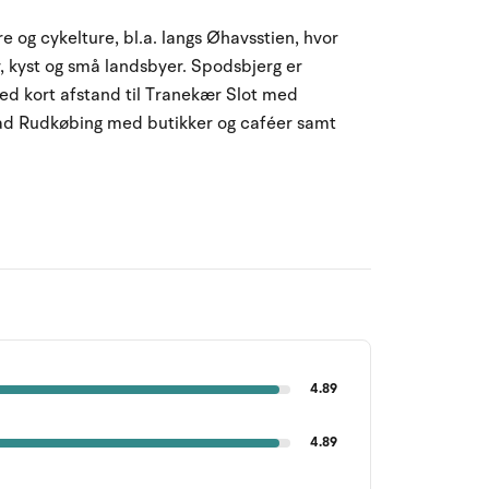
og cykelture, bl.a. langs Øhavsstien, hvor
 kyst og små landsbyer. Spodsbjerg er
ed kort afstand til Tranekær Slot med
tad Rudkøbing med butikker og caféer samt
4.89
4.89