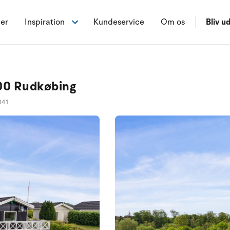
ner
Inspiration
Kundeservice
Om os
Bliv ud
900 Rudkøbing
041