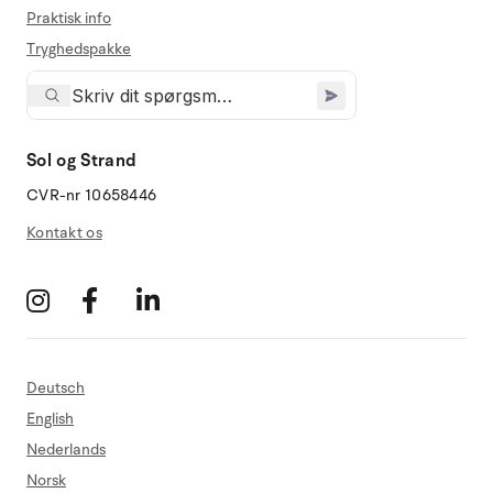
Praktisk info
Tryghedspakke
Sol og Strand
CVR-nr 10658446
Kontakt os
Deutsch
English
Nederlands
Norsk