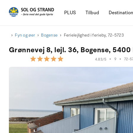
PLUS
Tilbud
Destinatio
Fyn og øer
Bogense
Ferielejlighed i ferieby, 72-5723
Grønnevej 8, lejl. 36, Bogense, 540
•
9
•
72-5
4.83/5