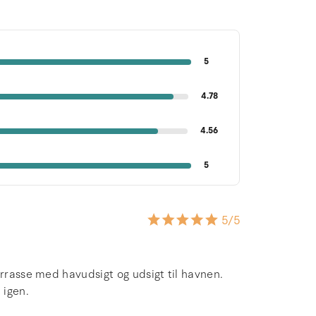
5
4.78
4.56
5
5
/5
errasse med havudsigt og udsigt til havnen.
 igen.