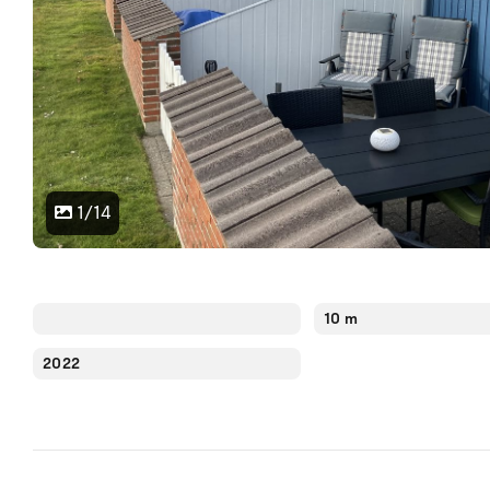
1/14
10 m
2022