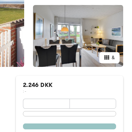
&
2.246 DKK
: -