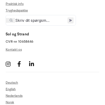
Praktisk info
Tryghedspakke
Sol og Strand
CVR-nr 10658446
Kontakt os
Deutsch
English
Nederlands
Norsk