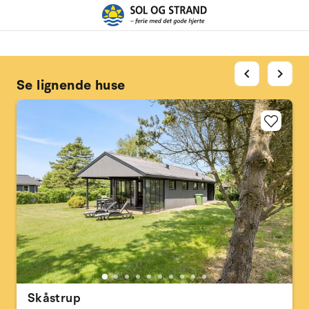
chevron_left
chevron_right
Se lignende huse
Skåstrup