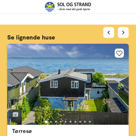
chevron_left
chevron_right
Se lignende huse
Tørresø