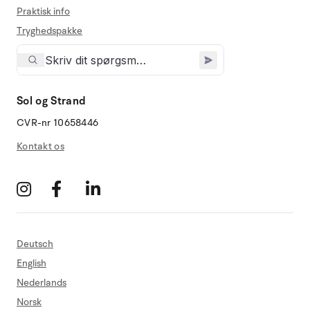
Praktisk info
Tryghedspakke
Sol og Strand
CVR-nr 10658446
Kontakt os
Deutsch
English
Nederlands
Norsk