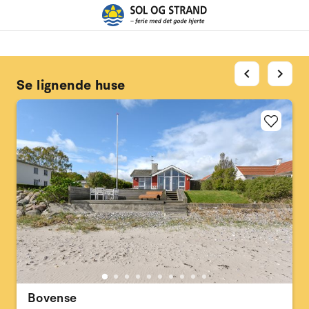
chevron_left
chevron_right
Se lignende huse
Bovense