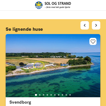
chevron_left
chevron_right
Se lignende huse
Svendborg