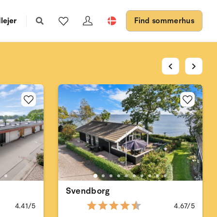
lejer
Find sommerhus
chevron_left
chevron_right
Svendborg
4.41/5
4.67/5