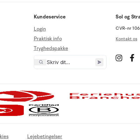
Kundeservice
Sol og Str
CVR-nr 10
Login
Praktisk info
Kontakt os
Tryghedspakke
kies
Lejebetingelser