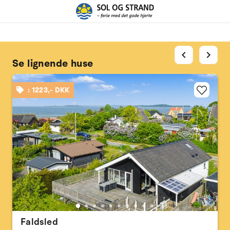
chevron_left
chevron_right
Se lignende huse
: 1223,- DKK
Faldsled