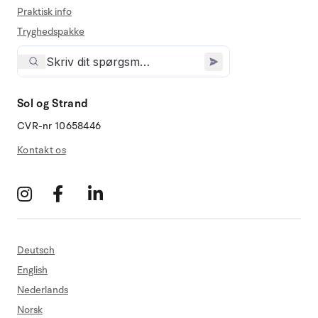
Praktisk info
Tryghedspakke
Sol og Strand
CVR-nr 10658446
Kontakt os
Deutsch
English
Nederlands
Norsk