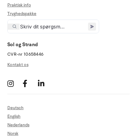
Praktisk info
Tryghedspakke
Sol og Strand
CVR-nr 10658446
Kontakt os
Deutsch
English
Nederlands
Norsk