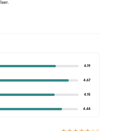
lser.
4.19
4.67
4.15
4.44