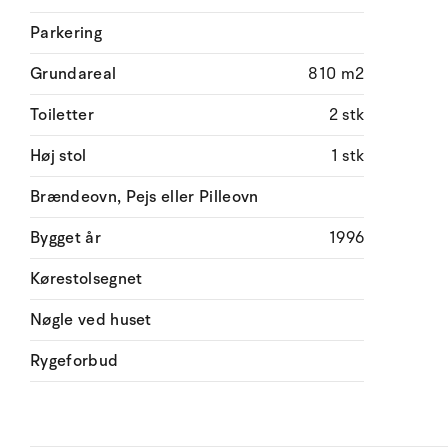
Parkering
Grundareal
810 m2
Toiletter
2 stk
Høj stol
1 stk
Brændeovn, Pejs eller Pilleovn
Bygget år
1996
Kørestolsegnet
Nøgle ved huset
Rygeforbud