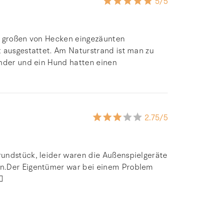
5
/5
em großen von Hecken eingezäunten
t ausgestattet. Am Naturstrand ist man zu
inder und ein Hund hatten einen
2.75
/5
rundstück, leider waren die Außenspielgeräte
en.Der Eigentümer war bei einem Problem
