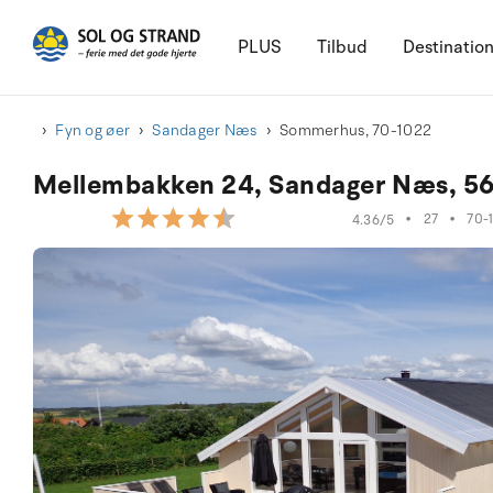
PLUS
Tilbud
Destinatio
Fyn og øer
Sandager Næs
Sommerhus, 70-1022
Mellembakken 24, Sandager Næs, 56
•
27
•
70-
4.36/5