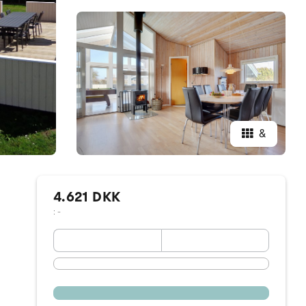
&
4.621 DKK
: -