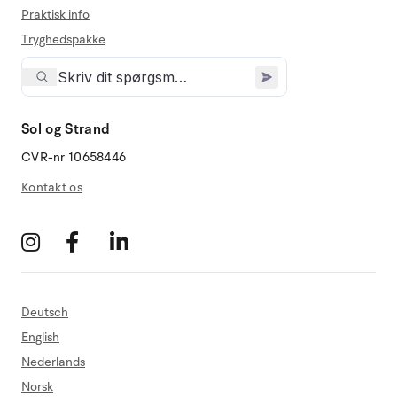
Praktisk info
Tryghedspakke
Sol og Strand
CVR-nr 10658446
Kontakt os
Deutsch
English
Nederlands
Norsk