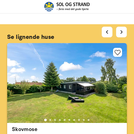
chevron_left
chevron_right
Se lignende huse
Skovmose