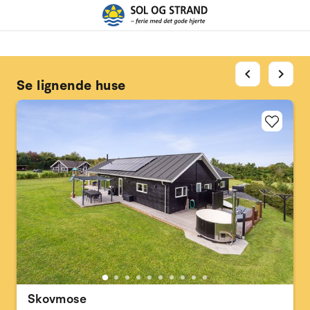
chevron_left
chevron_right
Se lignende huse
Skovmose