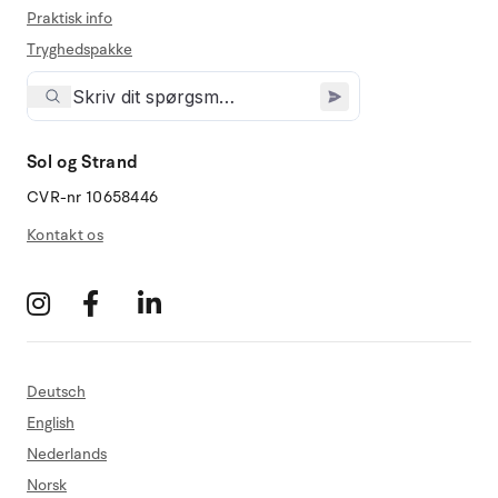
Praktisk info
Tryghedspakke
Sol og Strand
CVR-nr 10658446
Kontakt os
Deutsch
English
Nederlands
Norsk