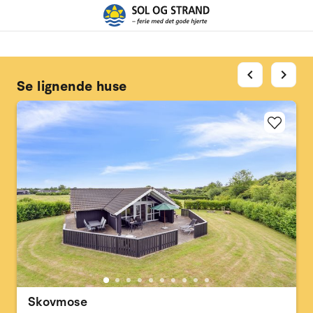
chevron_left
chevron_right
Se lignende huse
Skovmose