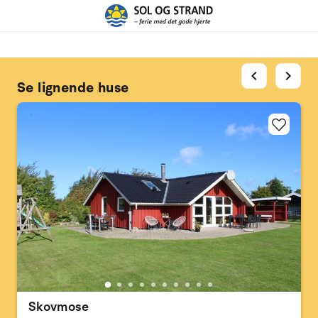
chevron_left
chevron_right
Se lignende huse
Skovmose