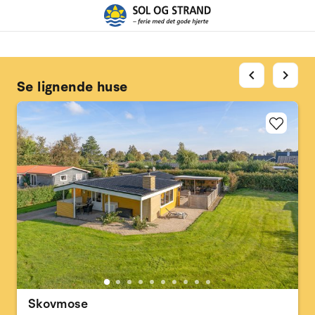
chevron_left
chevron_right
Se lignende huse
Skovmose