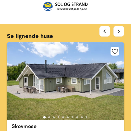
chevron_left
chevron_right
Se lignende huse
Skovmose