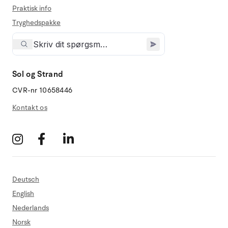
Praktisk info
Tryghedspakke
Sol og Strand
CVR-nr 10658446
Kontakt os
Deutsch
English
Nederlands
Norsk