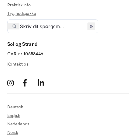
Praktisk info
Tryghedspakke
Sol og Strand
CVR-nr 10658446
Kontakt os
Deutsch
English
Nederlands
Norsk