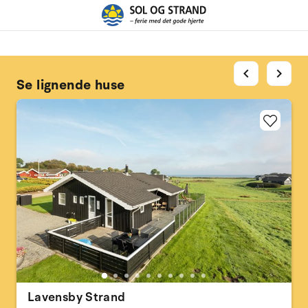
chevron_left
chevron_right
Se lignende huse
Lavensby Strand