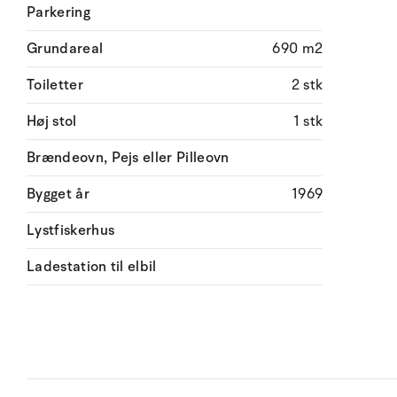
Parkering
Grundareal
690 m2
Toiletter
2 stk
Høj stol
1 stk
Brændeovn, Pejs eller Pilleovn
Bygget år
1969
Lystfiskerhus
Ladestation til elbil