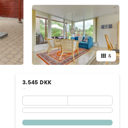
&
3.545 DKK
: -