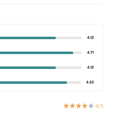
4.12
4.71
4.12
4.53
4
/5