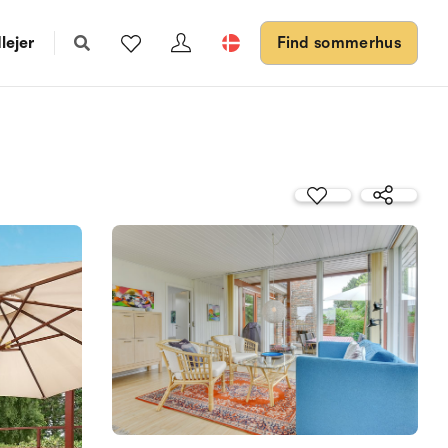
lejer
Find sommerhus