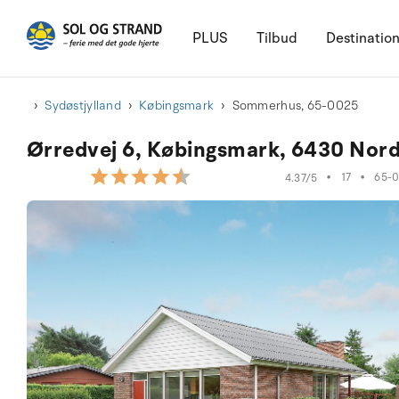
PLUS
Tilbud
Destinatio
Sydøstjylland
Købingsmark
Sommerhus, 65-0025
Ørredvej 6, Købingsmark, 6430 Nor
•
17
•
65-
4.37/5