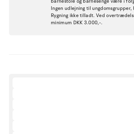
barnestole og barnesenge være i forg
Ingen udlejning til ungdomsgrupper, h
Rygning ikke tilladt. Ved overtræde
minimum DKK 3.000,-.