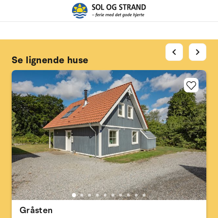
chevron_left
chevron_right
Se lignende huse
Gråsten