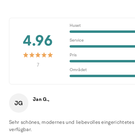
Huset
4.96
Service
Pris
7
Området
Jan G.,
JG
Sehr schönes, modernes und liebevolles eingerichtetes
verfügbar.