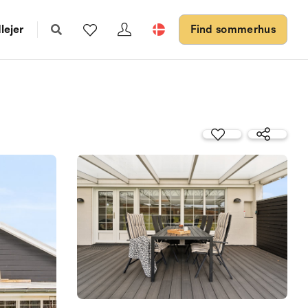
lejer
Find sommerhus