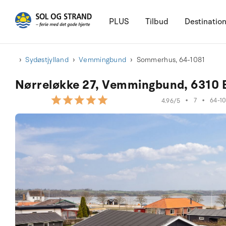
PLUS
Tilbud
Destinatio
Sydøstjylland
Vemmingbund
Sommerhus, 64-1081
Nørreløkke 27, Vemmingbund, 6310 
•
7
•
64-1
4.96/5