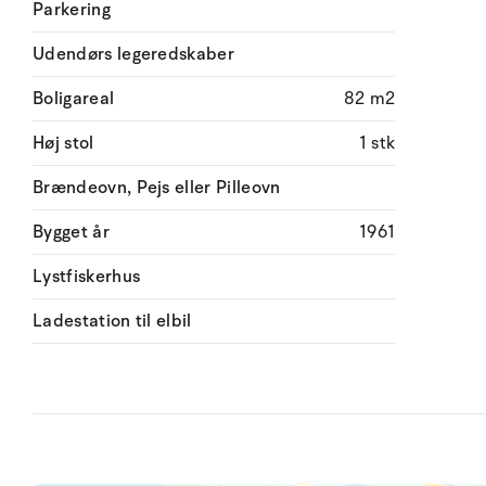
Parkering
Udendørs legeredskaber
Boligareal
82 m2
Høj stol
1 stk
Brændeovn, Pejs eller Pilleovn
Bygget år
1961
Lystfiskerhus
Ladestation til elbil