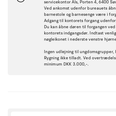
servicekontor Als, Porten 4, 6400 Sø
Ved ankomst udenfor bureauets åbning
barnestole og barnesenge være i forg
Adgang til kontorets forgang udenfor
Du kan åbne døren til forgangen ved h
kontorets indgangsdør. Indtast venlig
nøgleikonet i nederste venstre hjørne
Ingen udlejning til ungdomsgrupper, h
Rygning ikke tilladt. Ved overtræde
minimum DKK 3.000,-.