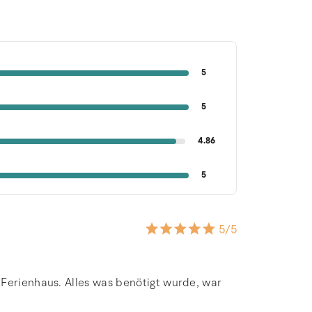
5
5
4.86
5
5
/5
 Ferienhaus. Alles was benötigt wurde, war