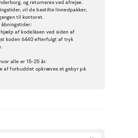
nderborg, og returneres ved afrejse.
stider, vil de bestilte linnedpakker,
angen til kontoret.
 åbningstider:
jælp af kodelåsen ved siden af ​​
st koden 6440 efterfulgt af tryk
.
vor alle er 15-25 år.
lse af forbuddet opkræves et gebyr på