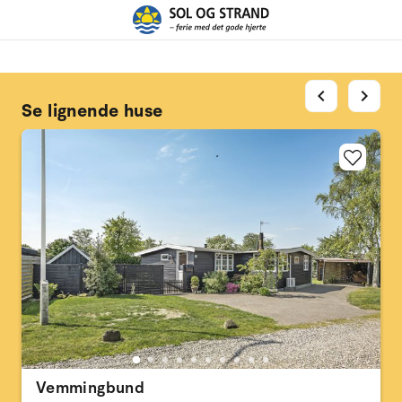
chevron_left
chevron_right
Se lignende huse
Vemmingbund