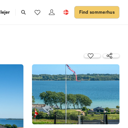
lejer
Find sommerhus