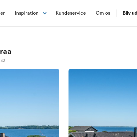
ner
Inspiration
Kundeservice
Om os
Bliv ud
nraa
043