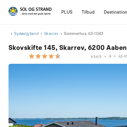
PLUS
Tilbud
Destinatio
Sydøstjylland
Skarrev
Sommerhus, 63-1043
Skovskifte 145, Skarrev, 6200 Aabe
•
8
•
63-1
4.56/5