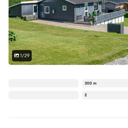
1/29
300 m
2