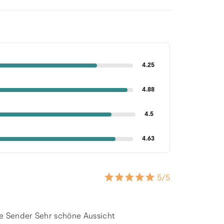
4.25
4.88
4.5
4.63
5
/5
he Sender Sehr schöne Aussicht