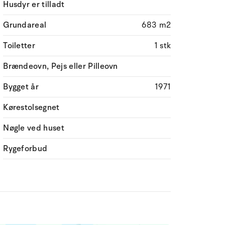
Husdyr er tilladt
Grundareal
683 m2
Toiletter
1 stk
Brændeovn, Pejs eller Pilleovn
Bygget år
1971
Kørestolsegnet
Nøgle ved huset
Rygeforbud