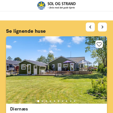
chevron_left
chevron_right
Se lignende huse
Diernæs