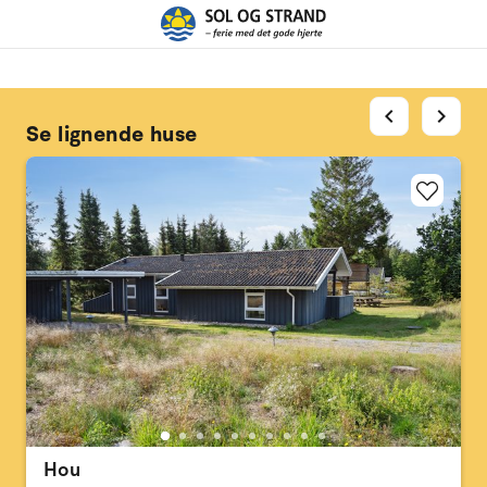
chevron_left
chevron_right
Se lignende huse
Hou