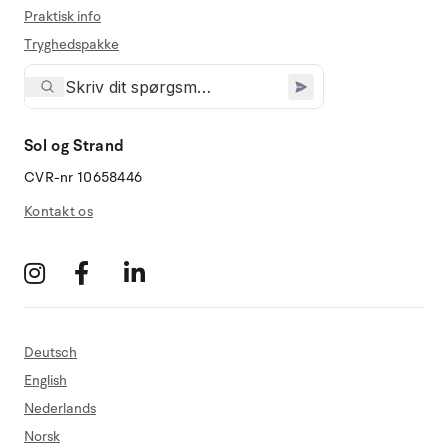
Praktisk info
Tryghedspakke
Sol og Strand
CVR-nr 10658446
Kontakt os
Deutsch
English
Nederlands
Norsk