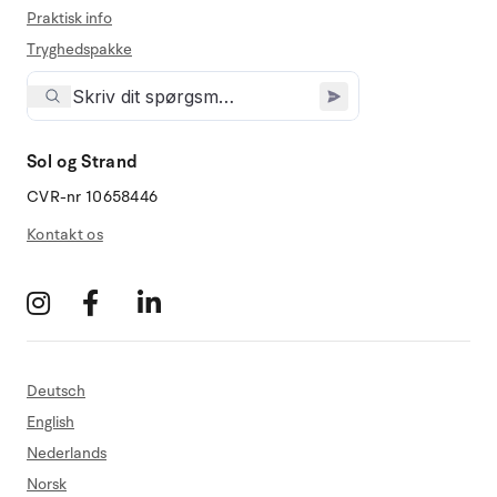
Praktisk info
Tryghedspakke
Sol og Strand
CVR-nr 10658446
Kontakt os
Deutsch
English
Nederlands
Norsk