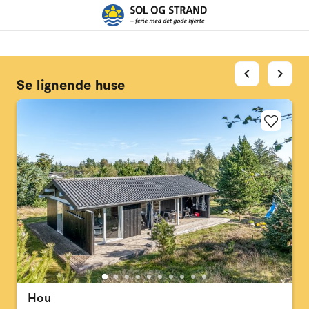
chevron_left
chevron_right
Se lignende huse
Hou